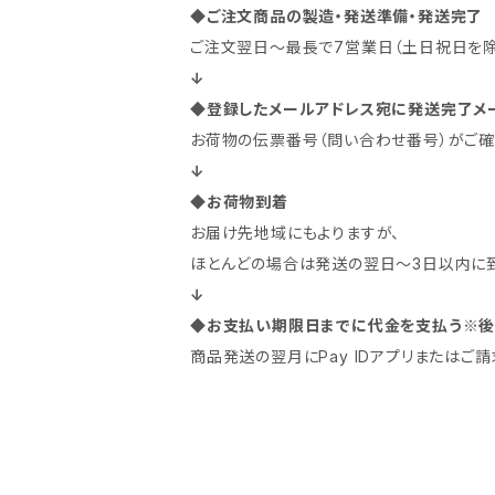
◆
ご注文商品の製造・発送準備・発送完了
ご注文翌日～最長で7営業日（土日祝日を除
↓
◆
登録したメールアドレス宛に発送完了メ
お荷物の伝票番号（問い合わせ番号）がご確
↓
◆
お荷物到着
お届け先地域にもよりますが、
ほとんどの場合は発送の翌日～3日以内に到
↓
◆
お支払い期限日までに代金を支払う※後払い
商品発送の翌月にPay IDアプリまたはご